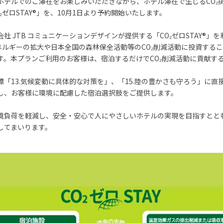
ホテルでのご滞在をお楽しみいただきながら、ホテル滞在で生じるCO₂
ゼロSTAY®」を、10月1日より予約開始いたします。
社 JTB コミュニケーションデザインが提供する「CO₂ゼロSTAY®」
ネルギーの拡大や日本全国の森林保全活動等のCO₂削減活動に投資する
す。本プランご利用のお客様は、宿泊するだけでCO₂削減活動に貢献す
「13.気候変動に具体的な対策を」、「15.陸の豊かさも守ろう」に直接
し、お客様に環境に配慮した宿泊選択肢をご提供します。
境負荷を軽減し、安全・安心で人にやさしいホテルの実現を目指すとと
してまいります。