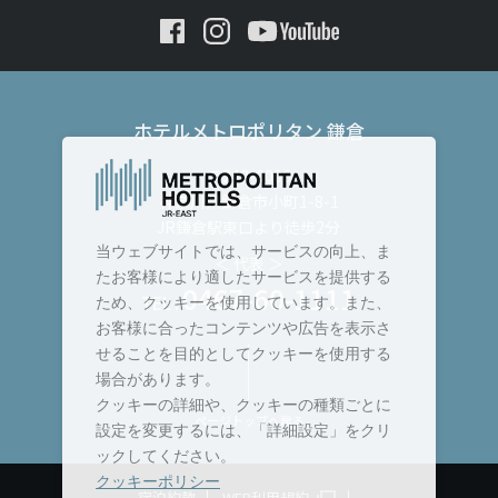
ホテルメトロポリタン 鎌倉
〒248-0006
神奈川県鎌倉市小町1-8-1
JR鎌倉駅東口より徒歩2分
当ウェブサイトでは、サービスの向上、ま
＜ 代表 ＞
たお客様により適したサービスを提供する
0467-60-1111
TEL :
ため、クッキーを使用しています。また、
お客様に合ったコンテンツや広告を表示さ
せることを目的としてクッキーを使用する
場合があります。
クッキーの詳細や、クッキーの種類ごとに
ページトップへ戻る
設定を変更するには、「詳細設定」をクリ
ックしてください。
クッキーポリシー
宿泊約款
WEB利用規約